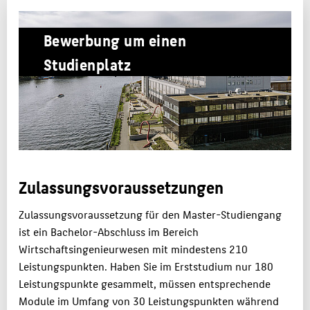
MASTER
Bewerbung um einen
LABORE
Studienplatz
KARRIERE
ALUMNI
KONTAKTE
BELIEBTE SEITEN
Zulassungsvoraussetzungen
DIGITALE DIENSTE
SERVICE
Zulassungsvoraussetzung für den Master-Studiengang
ist ein Bachelor-Abschluss im Bereich
Wirtschaftsingenieurwesen mit mindestens 210
Leistungspunkten. Haben Sie im Erststudium nur 180
Leistungspunkte gesammelt, müssen entsprechende
Module im Umfang von 30 Leistungspunkten während