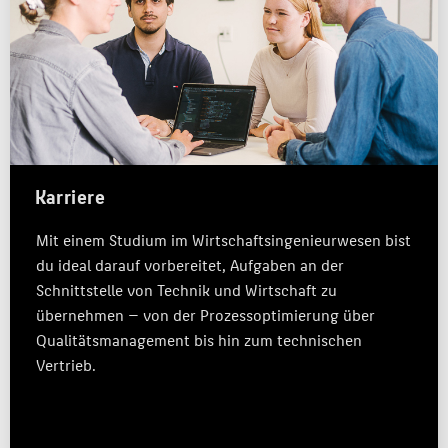
MASTER
LABORE
KARRIERE
ALUMNI
KONTAKTE
Karriere
BELIEBTE SEITEN
Mit einem Studium im Wirtschaftsingenieurwesen bist
du ideal darauf vorbereitet, Aufgaben an der
DIGITALE DIENSTE
Schnittstelle von Technik und Wirtschaft zu
SERVICE
übernehmen — von der Prozessoptimierung über
Qualitätsmanagement bis hin zum technischen
Vertrieb.