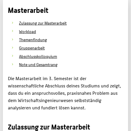
Masterarbeit
MASTER
LABORE
Zulassung zur Masterarbeit
KARRIERE
Workload
Themenfindung
ALUMNI
Gruppenarbeit
KONTAKTE
Abschlusskolloquium
Note und Gesamtrang
BELIEBTE SEITEN
DIGITALE DIENSTE
Die Masterarbeit im 3. Semester ist der
wissenschaftliche Abschluss deines Studiums und zeigt,
SERVICE
dass du ein anspruchsvolles, praxisnahes Problem aus
dem Wirtschaftsingenieurwesen selbstständig
analysieren und fundiert lösen kannst.
Zulassung zur Masterarbeit